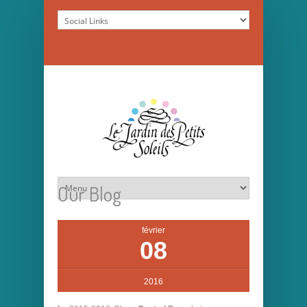
Our Blog
février
08
2016