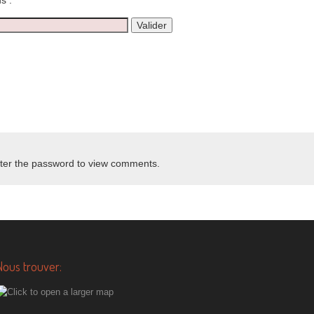
s :
nter the password to view comments.
Nous trouver: