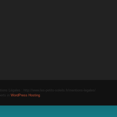
tions Légales : http://www.les-petits-soleils.fr/mentions-legales/
erts in
WordPress Hosting
.