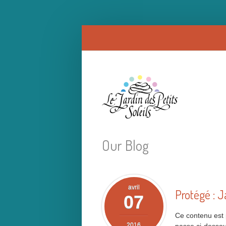
Our Blog
avril
Protégé : J
07
Ce contenu est p
2016