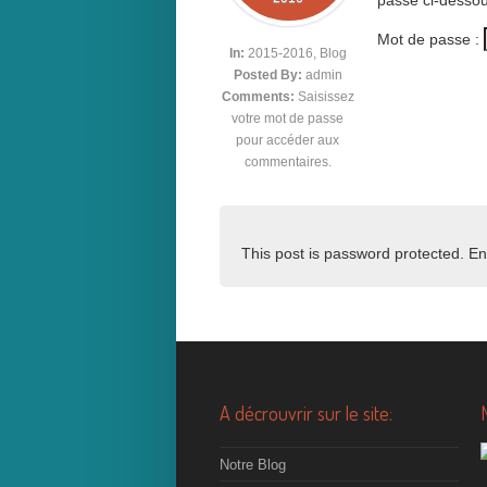
passe ci-dessou
Mot de passe :
In:
2015-2016
,
Blog
Posted By:
admin
Comments:
Saisissez
votre mot de passe
pour accéder aux
commentaires.
This post is password protected. E
A décrouvrir sur le site:
Notre Blog