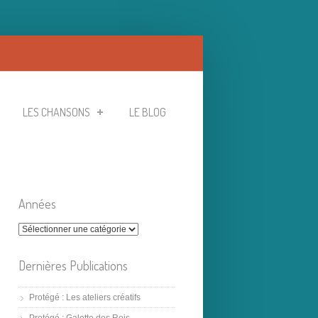
LES CHANSONS
LE BLOG
Années
Dernières Publications
Protégé : Les ateliers créatifs