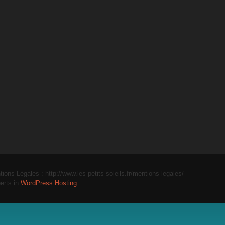
tions Légales : http://www.les-petits-soleils.fr/mentions-legales/
erts in
WordPress Hosting
.