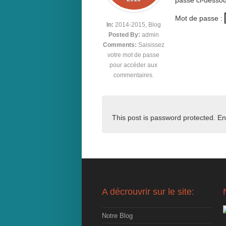
passe ci-dessou
Mot de passe :
In:
2014-2015
,
Blog
Posted By:
admin
Comments:
Saisissez
votre mot de passe
pour accéder aux
commentaires.
This post is password protected. E
A décrouvrir sur le site:
Notre Blog