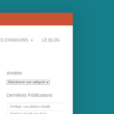
ES CHANSONS
LE BLOG
Années
Dernières Publications
Protégé : Les ateliers créatifs