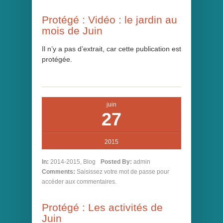
Protégé : Vidéo : le jardin au
mois de Juin
Il n’y a pas d’extrait, car cette publication est
protégée.
juin
27
2015
In:
2014-2015
,
Blog
Posted By:
admin
Comments:
Saisissez votre mot de passe pour
accéder aux commentaires.
Protégé : Les activités de
Juin