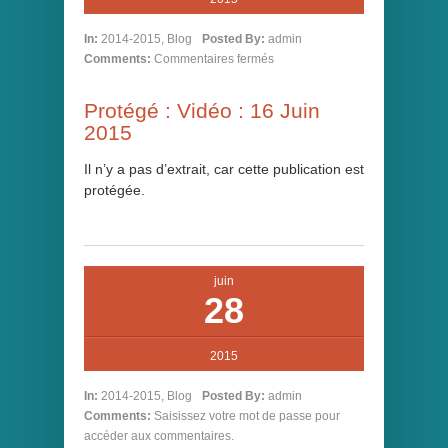
In:
2014-2015
,
Blog
Posted By:
admin
Comments:
Commentaires fermés
Protégé : Vidéo : 16 Juin
2015
Il n’y a pas d’extrait, car cette publication est
protégée.
juin
28
2015
In:
2014-2015
,
Blog
Posted By:
admin
Comments:
Saisissez votre mot de passe pour
accéder aux commentaires.