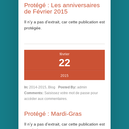
Protégé : Les anniversaires
de Février 2015
Il n’y a pas d’extrait, car cette publication est
protégée.
février
22
2015
In:
2014-2015
,
Blog
Posted By:
admin
Comments:
Saisissez votre mot de passe pour
accéder aux commentaires.
Protégé : Mardi-Gras
Il n’y a pas d’extrait, car cette publication est