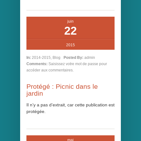
juin
22
2015
In:
2014-2015
,
Blog
Posted By:
admin
Comments:
Saisissez votre mot de passe pour
accéder aux commentaires.
Protégé : Picnic dans le
jardin
Il n’y a pas d’extrait, car cette publication est
protégée.
mai