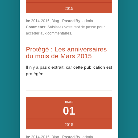
2015
In:
2014-2015
,
Blog
Posted By:
admin
Comments:
Saisissez votre mot de passe pour
accéder aux commentaires.
Protégé : Les anniversaires
du mois de Mars 2015
Il n’y a pas d’extrait, car cette publication est
protégée.
mars
01
2015
In:
2014-2015
,
Blog
Posted By:
admin