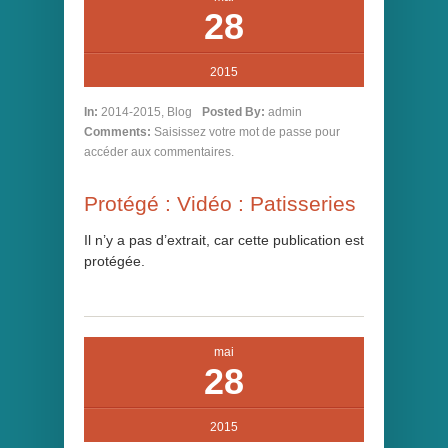
28
2015
In:
2014-2015
,
Blog
Posted By:
admin
Comments:
Saisissez votre mot de passe pour
accéder aux commentaires.
Protégé : Vidéo : Patisseries
Il n’y a pas d’extrait, car cette publication est
protégée.
mai
28
2015