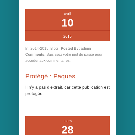
avril
10
2015
In:
2014-2015
,
Blog
Posted By:
admin
Comments:
Saisissez votre mot de passe pour
accéder aux commentaires.
Protégé : Paques
Il n’y a pas d’extrait, car cette publication est
protégée.
mars
28