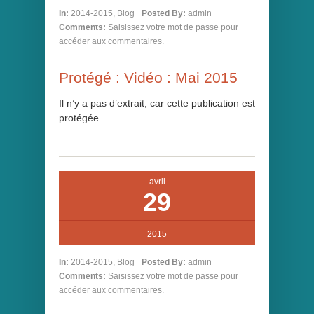
In:
2014-2015
,
Blog
Posted By:
admin
Comments:
Saisissez votre mot de passe pour
accéder aux commentaires.
Protégé : Vidéo : Mai 2015
Il n’y a pas d’extrait, car cette publication est
protégée.
avril
29
2015
In:
2014-2015
,
Blog
Posted By:
admin
Comments:
Saisissez votre mot de passe pour
accéder aux commentaires.