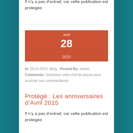
Il n’y a pas d’extrait, car cette publication est
protégée.
avril
28
2015
In:
2014-2015
,
Blog
Posted By:
admin
Comments:
Saisissez votre mot de passe pour
accéder aux commentaires.
Protégé : Les anniversaires
d’Avril 2015
Il n’y a pas d’extrait, car cette publication est
protégée.