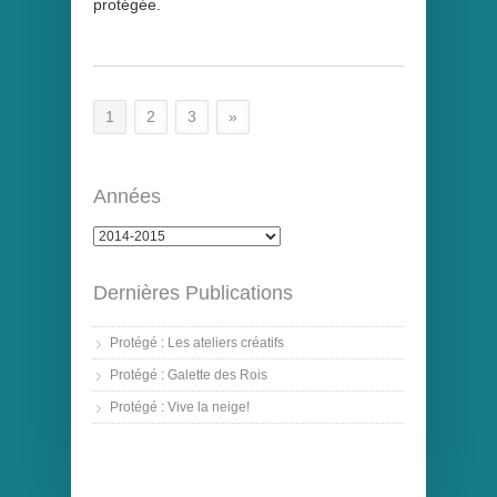
protégée.
1
2
3
»
Années
Dernières Publications
Protégé : Les ateliers créatifs
Protégé : Galette des Rois
Protégé : Vive la neige!