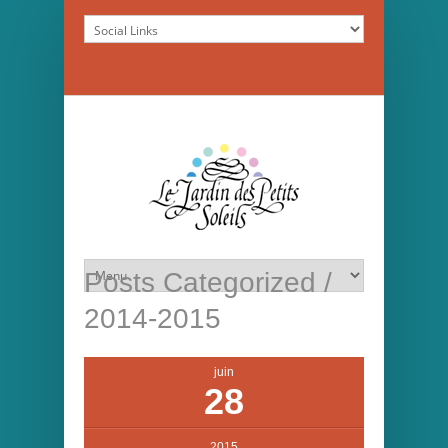
Posts Categorized /
2014-2015
juin
28
2015