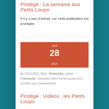
Protégé : La semaine aux
Petits Loups
Il n’y a pas d’extrait, car cette publication est
protégée.
avril
28
2015
In:
2014-2015
,
Blog
Posted By:
admin
Comments:
Saisissez votre mot de passe pour
accéder aux commentaires.
Protégé : Vidéos : les Petits
Loups