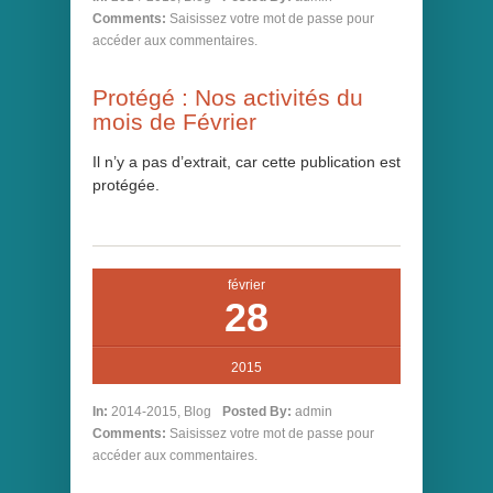
Comments:
Saisissez votre mot de passe pour
accéder aux commentaires.
Protégé : Nos activités du
mois de Février
Il n’y a pas d’extrait, car cette publication est
protégée.
février
28
2015
In:
2014-2015
,
Blog
Posted By:
admin
Comments:
Saisissez votre mot de passe pour
accéder aux commentaires.