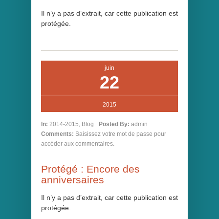
Il n’y a pas d’extrait, car cette publication est
protégée.
juin
22
2015
In:
2014-2015
,
Blog
Posted By:
admin
Comments:
Saisissez votre mot de passe pour
accéder aux commentaires.
Protégé : Encore des
anniversaires
Il n’y a pas d’extrait, car cette publication est
protégée.