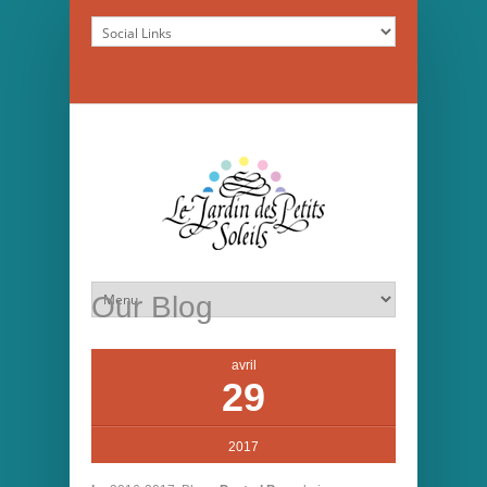
Our Blog
avril
29
2017